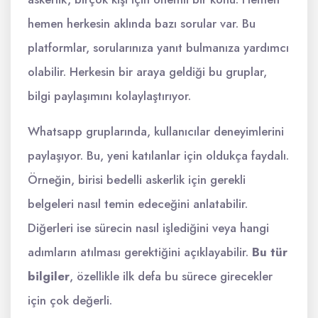
hemen herkesin aklında bazı sorular var. Bu
platformlar, sorularınıza yanıt bulmanıza yardımcı
olabilir. Herkesin bir araya geldiği bu gruplar,
bilgi paylaşımını kolaylaştırıyor.
Whatsapp gruplarında, kullanıcılar deneyimlerini
paylaşıyor. Bu, yeni katılanlar için oldukça faydalı.
Örneğin, birisi bedelli askerlik için gerekli
belgeleri nasıl temin edeceğini anlatabilir.
Diğerleri ise sürecin nasıl işlediğini veya hangi
adımların atılması gerektiğini açıklayabilir.
Bu tür
bilgiler
, özellikle ilk defa bu sürece girecekler
için çok değerli.