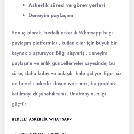
Askerlik süresi ve görev yerleri
Deneyim paylaşımı
Sonuç olarak, bedelli askerlik Whatsapp bilgi
paylaşım platformları, kullanıcılar için büyük bir
kaynak oluşturuyor. Bilgi alışverişi, deneyim
paylaşımı ve anlık güncellemeler sayesinde, bu
süreç daha kolay ve anlaşılır hale geliyor. Eğer siz
de bedelli askerlik düşünüyorsanız, bu gruplara
katılmayı düşünebilirsiniz. Unutmayın, bilgi
güçtür!
BEDELLI ASKERLIK WHATSAPP