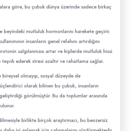
rmalara göre, bu çubuk dünya üzerinde sadece birkaç
e beyindeki mutluluk hormonlarını harekete geçirir.
lanımının insanların genel refahını artırdığını
otonin salgılanması artar ve kişilerde mutluluk hissi
teşvik ederek stresi azaltır ve rahatlama sağlar.
 bireysel olmayıp, sosyal düzeyde de
üçlendirici olarak bilinen bu çubuk, insanların
ni geliştirdiği görülmüştür. Bu da toplumlar arasında
ulunur.
lmesiyle birlikte birçok araştırmacı, bu benzersiz
nı daha iyi anlamak için çalışmalarını sürdürmektedir.