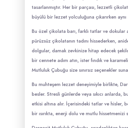
tasarlanmıştır. Her bir parçası, lezzetli çikol
büyülü bir lezzet yolculuğuna çıkarırken ayn
Bu özel çikolata barı, farklı tatlar ve dokular a
pürüzsüz çikolatanın tadını hissederken, aniden
dolgular, damak zevkinize hitap edecek şekilde
bir cennete adım atın, ister fındık ve karame
Mutluluk Çubuğu size sınırsız seçenekler suna
Bu muhteşem lezzet deneyimiyle birlikte, D
besler. Stresli günlerde veya sıkıcı anlarda, bu
etkisi altına alır. İçerisindeki tatlar ve hisler
bir ısırıkta, enerji dolu ve mutlu hissetmenizi
Dargeçit Mutluluk Çubuğu, sıradanlıktan kaçm