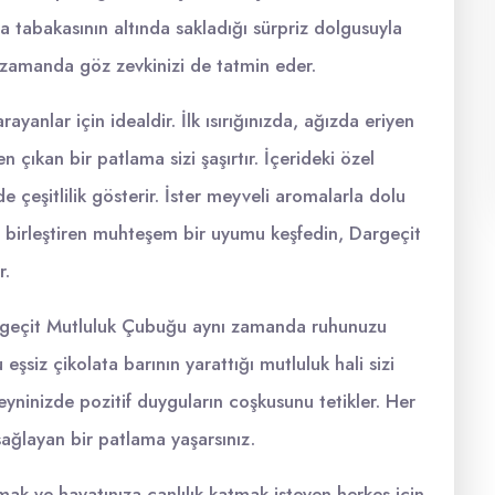
ata tabakasının altında sakladığı sürpriz dolgusuyla
ı zamanda göz zevkinizi de tatmin eder.
rayanlar için idealdir. İlk ısırığınızda, ağızda eriyen
 çıkan bir patlama sizi şaşırtır. İçerideki özel
 çeşitlilik gösterir. İster meyveli aromalarla dolu
li birleştiren muhteşem bir uyumu keşfedin, Dargeçit
r.
argeçit Mutluluk Çubuğu aynı zamanda ruhunuzu
 eşsiz çikolata barının yarattığı mutluluk hali sizi
, beyninizde pozitif duyguların coşkusunu tetikler. Her
 sağlayan bir patlama yaşarsınız.
ak ve hayatınıza canlılık katmak isteyen herkes için