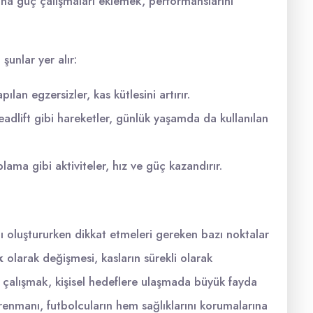
na güç çalışmaları eklemek, performanslarını
şunlar yer alır:
apılan egzersizler, kas kütlesini artırır.
eadlift gibi hareketler, günlük yaşamda da kullanılan
plama gibi aktiviteler, hız ve güç kazandırır.
ı oluştururken dikkat etmeleri gereken bazı noktalar
k
olarak değişmesi, kasların sürekli olarak
e çalışmak, kişisel hedeflere ulaşmada büyük fayda
renmanı, futbolcuların hem sağlıklarını korumalarına