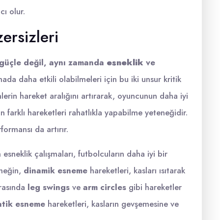
ı olur.
ersizleri
 güçle değil, aynı zamanda
esneklik
ve
ada daha etkili olabilmeleri için bu iki unsur kritik
mlerin hareket aralığını artırarak, oyuncunun daha iyi
n farklı hareketleri rahatlıkla yapabilme yeteneğidir.
rformansı da artırır.
esneklik çalışmaları, futbolcuların daha iyi bir
rneğin,
dinamik esneme
hareketleri, kasları ısıtarak
arasında
leg swings
ve
arm circles
gibi hareketler
atik esneme
hareketleri, kasların gevşemesine ve