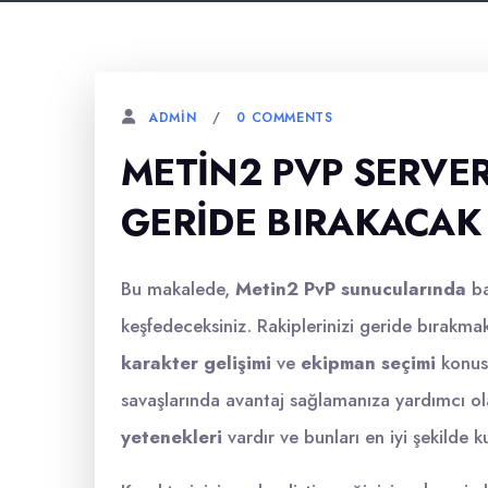
0 COMMENTS
ADMIN
METIN2 PVP SERVER
GERIDE BIRAKACAK 
Bu makalede,
Metin2 PvP sunucularında
ba
keşfedeceksiniz. Rakiplerinizi geride bırakmak
karakter gelişimi
ve
ekipman seçimi
konusu
savaşlarında avantaj sağlamanıza yardımcı o
yetenekleri
vardır ve bunları en iyi şekilde 