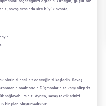
 ekipmanları seçeceğinizi öğrenin. Örneğin,
güçlü bir
nız, savaş sırasında size büyük avantaj
eyin.
n.
kiplerinizi nasıl alt edeceğinizi keşfedin. Savaş
azanmanın anahtarıdır. Düşmanlarınıza karşı
sürpriz
k sağlayabilirsiniz. Ayrıca, savaş taktiklerinizi
n bir plan oluşturmalısınız.