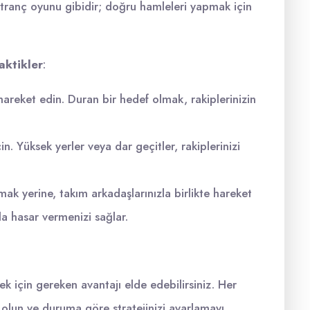
satranç oyunu gibidir; doğru hamleleri yapmak için
taktikler
:
hareket edin. Duran bir hedef olmak, rakiplerinizin
in. Yüksek yerler veya dar geçitler, rakiplerinizi
ak yerine, takım arkadaşlarınızla birlikte hareket
la hasar vermenizi sağlar.
mek için gereken avantajı elde edebilirsiniz. Her
k olun ve duruma göre stratejinizi ayarlamayı