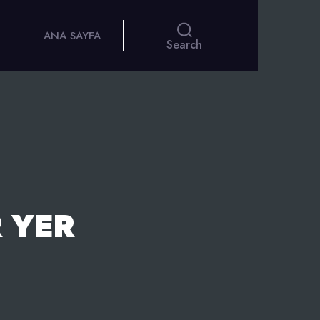
ANA SAYFA
Search
R YER