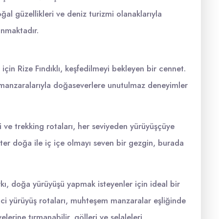
 doğal güzellikleri ve deniz turizmi olanaklarıyla
unmaktadır.
için Rize Fındıklı, keşfedilmeyi bekleyen bir cennet.
iz manzaralarıyla doğaseverlere unutulmaz deneyimler
i ve trekking rotaları, her seviyeden yürüyüşçüye
ister doğa ile iç içe olmayı seven bir gezgin, burada
rkı, doğa yürüyüşü yapmak isteyenler için ideal bir
yici yürüyüş rotaları, muhteşem manzaralar eşliğinde
erine tırmanabilir, gölleri ve şelaleleri