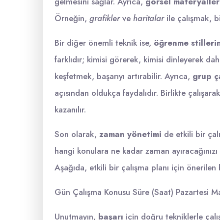
gelmesini sağlar. Ayrıca,
görsel materyaller
Örneğin,
grafikler
ve
haritalar
ile çalışmak, bi
Bir diğer önemli teknik ise,
öğrenme stilleri
farklıdır; kimisi görerek, kimisi dinleyerek da
keşfetmek, başarıyı artırabilir. Ayrıca,
grup ç
açısından oldukça faydalıdır. Birlikte çalışar
kazanılır.
Son olarak,
zaman yönetimi
de etkili bir ça
hangi konulara ne kadar zaman ayıracağınızı bil
Aşağıda, etkili bir çalışma planı için önerilen 
Gün Çalışma Konusu Süre (Saat) Pazartesi Mat
Unutmayın,
başarı
için doğru tekniklerle çalı