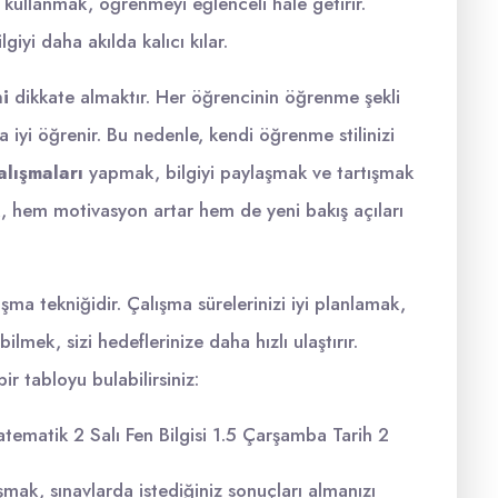
kullanmak, öğrenmeyi eğlenceli hale getirir.
lgiyi daha akılda kalıcı kılar.
ni
dikkate almaktır. Her öğrencinin öğrenme şekli
ha iyi öğrenir. Bu nedenle, kendi öğrenme stilinizi
alışmaları
yapmak, bilgiyi paylaşmak ve tartışmak
ak, hem motivasyon artar hem de yeni bakış açıları
lışma tekniğidir. Çalışma sürelerinizi iyi planlamak,
mek, sizi hedeflerinize daha hızlı ulaştırır.
bir tabloyu bulabilirsiniz:
ematik 2 Salı Fen Bilgisi 1.5 Çarşamba Tarih 2
şmak, sınavlarda istediğiniz sonuçları almanızı