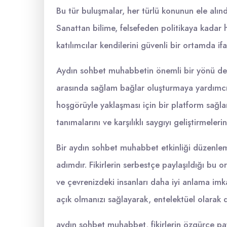
Bu tür buluşmalar, her türlü konunun ele alındığı
Sanattan bilime, felsefeden politikaya kadar 
katılımcılar kendilerini güvenli bir ortamda ifa
Aydın sohbet muhabbetin önemli bir yönü de to
arasında sağlam bağlar oluşturmaya yardımcı ol
hoşgörüyle yaklaşması için bir platform sağlar.
tanımalarını ve karşılıklı saygıyı geliştirmelerin
Bir aydın sohbet muhabbet etkinliği düzenleme
adımdır. Fikirlerin serbestçe paylaşıldığı bu o
ve çevrenizdeki insanları daha iyi anlama imka
açık olmanızı sağlayarak, entelektüel olarak d
aydın sohbet muhabbet, fikirlerin özgürce payla