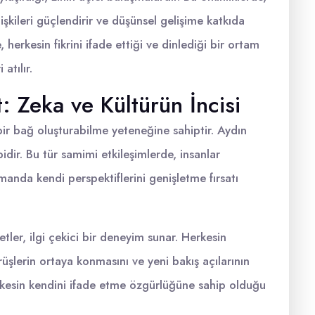
işkileri güçlendirir ve düşünsel gelişime katkıda
erkesin fikrini ifade ettiği ve dinlediği bir ortam
atılır.
 Zeka ve Kültürün İncisi
r bağ oluşturabilme yeteneğine sahiptir. Aydın
bidir. Bu tür samimi etkileşimlerde, insanlar
amanda kendi perspektiflerini genişletme fırsatı
tler, ilgi çekici bir deneyim sunar. Herkesin
örüşlerin ortaya konmasını ve yeni bakış açılarının
erkesin kendini ifade etme özgürlüğüne sahip olduğu