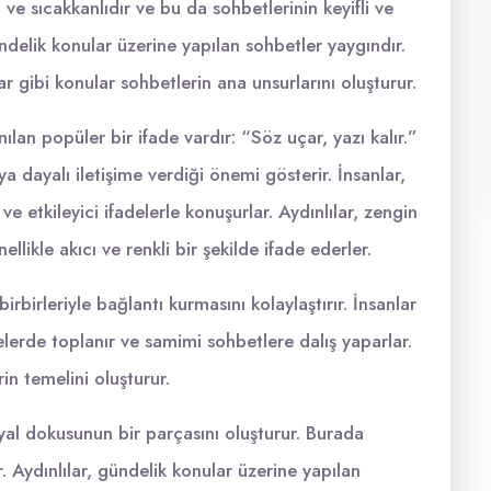
ü ve sıcakkanlıdır ve bu da sohbetlerinin keyifli ve
ündelik konular üzerine yapılan sohbetler yaygındır.
r gibi konular sohbetlerin ana unsurlarını oluşturur.
nılan popüler bir ifade vardır: “Söz uçar, yazı kalır.”
a dayalı iletişime verdiği önemi gösterir. İnsanlar,
e etkileyici ifadelerle konuşurlar. Aydınlılar, zengin
llikle akıcı ve renkli bir şekilde ifade ederler.
rbirleriyle bağlantı kurmasını kolaylaştırır. İnsanlar
erde toplanır ve samimi sohbetlere dalış yaparlar.
rin temelini oluşturur.
yal dokusunun bir parçasını oluşturur. Burada
r. Aydınlılar, gündelik konular üzerine yapılan